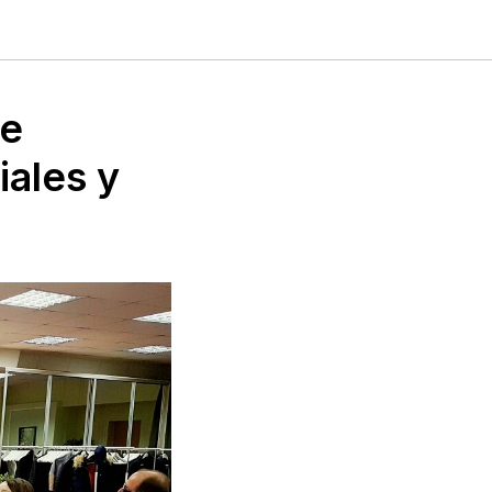
de
iales y